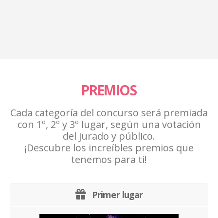
clima
acionales
.
PREMIOS
Cada categoría del concurso será premiada
con 1º, 2º y 3º lugar, según una votación
del jurado y público.
¡Descubre los increíbles premios que
tenemos para ti!
Primer lugar