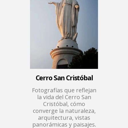
nios
Cerro San Cristóbal
Mund
les
Fotografías que reflejan
Postales
la vida del Cerro San
fauna p
sencia e
Cristóbal, cómo
ciudad y
tiago, una
converge la naturaleza,
ad
 cultura y
arquitectura, vistas
cara
ra con
panorámicas y paisajes.
geo
ios,